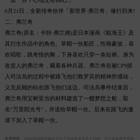
「放一百个心地交给我吧!」
6月21日，全新传奇伙伴「新世界·弗兰奇」修行归来!
二、弗兰奇
弗兰奇(原名：卡特·弗兰姆)是日本漫画《航海王》及
其衍生作品中的角色。草帽一伙船匠，性格豪放，喜
欢唱歌，跳奇怪的舞，下身喜欢只穿一条短裤。身为
改造人的弗兰奇，藏着各种兵器。弗兰奇在被CP9抓
入司法岛的过程中被路飞他们救罗宾的精神所感动，
义无反顾的站在路飞他们这边。司法岛事件结束后，
弗兰奇用宝树亚当的材料建造了一艘梦想之船，取
名“万里阳光号”，并送给草帽一伙。后来在路飞的邀
请下加入了草帽一伙。
关键词:
免责声明
：26340游戏网登载此文出于传递更多信息之目的，并不意味着赞同其