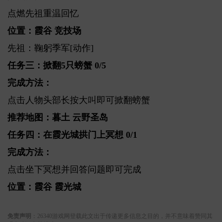
点燃先祖重温回忆
位置：霞谷 竞技场
先祖：鞠躬季军[动作]
任务三：掀翻5只螃蟹 0/5
完成方法：
点击人物头部长按大叫即可掀翻螃蟹
推荐地图：暮土 云野圣岛
任务四：在霞光城拱门上冥想 0/1
完成方法：
点击坐下冥想并回答问题即可完成
位置：霞谷 霞光城
关键词:
免责声明
：26340游戏网登载此文出于传递更多信息之目的，并不意味着赞同其